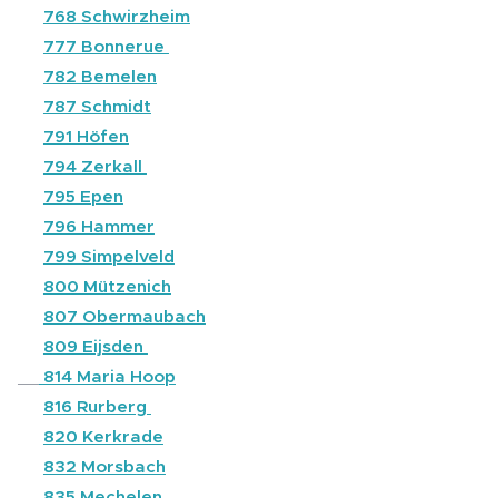
⚫
768 Schwirzheim
⚫
777 Bonnerue
🔴
782 Bemelen
⚫
787 Schmidt
⚫
791 Höfen
⚫
794 Zerkall
⚫
795 Epen
⚫
796 Hammer
⚫
799 Simpelveld
⚫
800 Mützenich
⚫
807 Obermaubach
🔴
809 Eijsden
🔵
814 Maria Hoop
⚫
816 Rurberg
🔴
820 Kerkrade
⚫
832 Morsbach
⚫
835 Mechelen