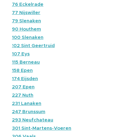
🔴
76 Eckelrade
⚫
77 Nijswiller
🔴
79 Slenaken
🔴
90 Houthem
🔴
100 Slenaken
🔴
1
02 Sint Geertruid
🔴
107 Eys
🔴
115 Berneau
🔴
158 Epen
🔴
174 Eijsden
🔴
207 Epen
🔴
227 Nuth
🔴
231 Lanaken
🔵
247 Brunssum
🔴
293 Neufchateau
⚫
301 Sint-Martens-Voeren
🔴
306 Vaals