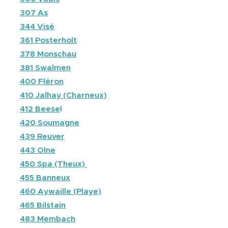
🔴
307 As
🔴
344 Visé
🔵
361 Posterholt
⚫
378 Monschau
🔵
381 Swalmen
⚫
400 Fléron
⚫
410 Jalhay (Charneux)
🔵
412 Beese
l
⚫
420 Soumagne
🔵
439 Reuver
⚫
443 Olne
⚫
450 Spa (Theux)
⚫
455 Banneux
⚫
460 Aywaille (Playe)
⚫
465 Bilstain
⚫
483 Membach