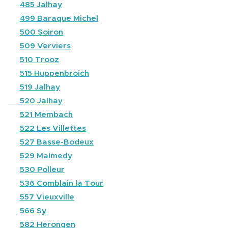
⚫
485 Jalhay
⚫
499 Baraque Michel
⚫
500 Soiron
⚫
509 Verviers
⚫
510 Trooz
⚫
515 Huppenbroich
⚫
519 Jalhay
⚫
520 Jalhay
⚫
521 Membach
⚫
522 Les Villettes
⚫
527 Basse-Bodeux
⚫
529 Malmedy
⚫
530 Polleur
⚫
536 Comblain la Tour
⚫
557 Vieuxville
⚫
566 Sy
🔵
582 Herongen