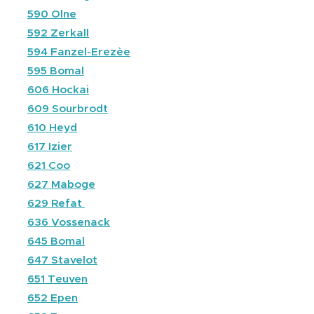
⚫
590 Olne
⚫
592 Zerkall
⚫
594 Fanzel-Erezèe
⚫
595 Bomal
⚫
606 Hockai
⚫
609 Sourbrodt
⚫
610 Heyd
⚫
617 Izier
⚫
621 Coo
⚫
627 Maboge
⚫
629 Refat
⚫
636 Vossenack
⚫
645 Bomal
⚫
647 Stavelot
⚫
651 Teuven
⚫
652 Epen