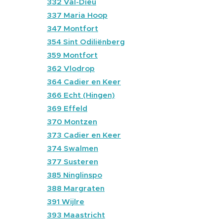
🔴
332 Val-Dieu
🔵
337 Maria Hoop
🔵
347 Montfort
🔵
354 Sint Odiliënberg
🔵
359 Montfort
🔵
362 Vlodrop
🔴
364 Cadier en Keer
🔵
366 Echt (Hingen)
🔵
369 Effeld
🔴
370 Montzen
🔴
373 Cadier en Keer
🔵
374 Swalmen
🔵
377 Susteren
⚫
385 Ninglinspo
🔴
388 Margraten
🔴
391 Wijlre
🔴
393 Maastricht