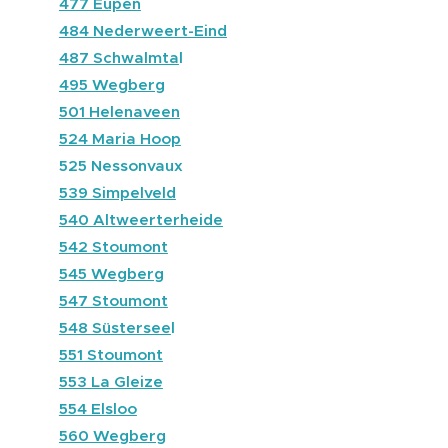
🔴
477 Eupen
🔵
484 Nederweert-Eind
🔵
487 Schwalmta
l
🔵
495 Wegberg
🔵
501 Helenaveen
🔵
524 Maria Hoop
⚫
525 Nessonvaux
🔴
539 Simpelveld
🔵
540 Altweerterheide
⚫
542 Stoumont
🔵
545 Wegberg
⚫
547 Stoumont
🔴
548 Süstersee
l
⚫
551 Stoumont
⚫
553 La Gleize
🔴
554 Elsloo
🔵
560 Wegberg