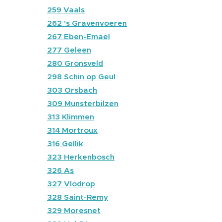
🔴
259 Vaals
🔴
262 's Gravenvoeren
🔴
267 Eben-Emael
🔴
277 Geleen
🔴
280 Gronsveld
🔴
298 Schin op Geu
l
🔴
303 Orsbach
🔵
309 Munsterbilzen
🔴
313 Klimmen
🔴
314 Mortroux
🔵
316 Gellik
🔵
323 Herkenbosch
🔵
326 As
🔵
327 Vlodrop
🔴
328 Saint-Remy
🔴
329 Moresnet