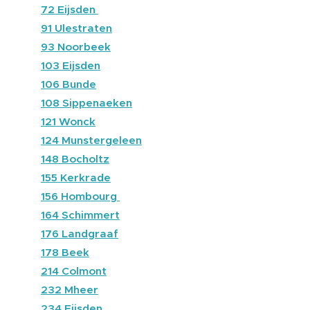
🔴
72 Eijsden
🔴
91 Ulestraten
🔴
93 Noorbeek
🔴
103 Eijsden
🔴
106 Bunde
🔴
108 Sippenaeken
🔴
121 Wonck
🔴
124 Munstergeleen
🔴
148 Bocholtz
🔴
155 Kerkrade
🔴
156 Hombourg
🔵
164 Schimmert
🔴
176 Landgraaf
🔴
178 Beek
🔴
214 Colmont
🔴
232 Mheer
🔴
234 Eijsden