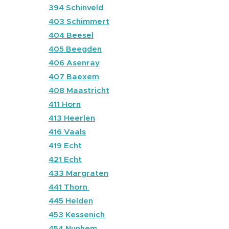
🔵
394 Schinveld
🔴
403 Schimmert
🔵
404 Beesel
🔵
405 Beegden
🔵
406 Asenray
🔵
407 Baexem
🔴
408 Maastricht
🔵
411 Horn
🔵
413 Heerlen
🔴
416 Vaals
🔵
419 Echt
🔵
421 Echt
🔴
433 Margraten
🔵
441 Thorn
🔵
445 Helden
🔵
453 Kessenich
🔵
454 Nunhem