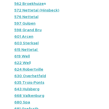
🔵
562 Broekhuize
n
🔵
572 Nettetal (Hinsbeck)
🔵
576 Nettetal
⚫
597 Gulpen
⚫
598 Grand Bru
🔵
601 Arcen
🔵
603 Sterksel
🔵
615 Nettetal
🔵
619 Well
🔴
622 Wel
l
⚫
6
24 Robertville
🔵
630 Overhetfeld
⚫
635 Trois-Ponts
🔴
643 Hulsberg
🔴
668 Valkenburg
⚫
680 Spa
🔵
681 Grefrath