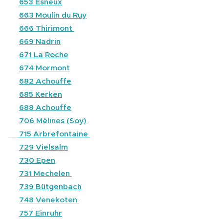
⚫
653 Esneux
⚫
663 Moulin du Ruy
⚫
666 Thirimont
⚫
669 Nadrin
⚫
671 La Roche
⚫
674 Mormont
⚫
682 Achouffe
🔵
685 Kerken
⚫
688 Achouffe
⚫
706 Mélines (Soy)
⚫
715 Arbrefontaine
⚫
729 Vielsalm
⚫
730 Epen
⚫
731 Mechelen
⚫
739 Bütgenbach
🔵
748 Venekoten
🔴
757 Einruhr