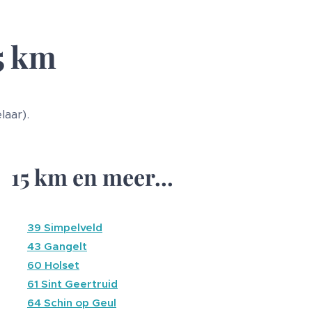
5 km
aar).
15 km en meer...
🔴
39 Simpelveld
🔵
43 Gangelt
🔴
60 Holset
🔴
61 Sint Geertruid
🔴
64 Schin op Geul