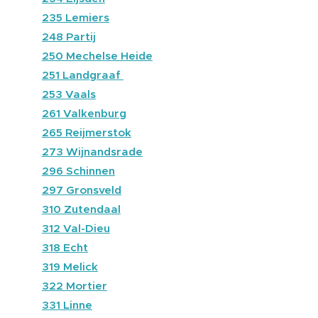
🔴
235 Lemiers
🔴
248 Partij
🔴
250 Mechelse Heide
🔴
251 Landgraaf
🔴
253 Vaals
🔴
261 Valkenburg
🔵
265 Reijmerstok
🔵
273 Wijnandsrade
🔴
296 Schinnen
🔴
297 Gronsveld
🔵
310 Zutendaal
🔴
312 Val-Dieu
🔵
318 Echt
🔵
319 Melick
🔴
322 Mortier
🔵
331 Linne