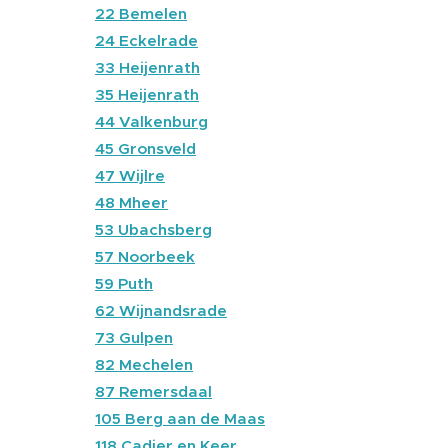
🔴
22 Bemelen
🔵
24 Eckelrade
🔴
33 Heijenrath
🔴
35 Heijenrath
🔴
44 Valkenburg
🔴
45 Gronsveld
🔴
47 Wijlre
🔴
48 Mheer
🔴
53 Ubachsberg
🔴
57 Noorbeek
🔴
59 Puth
🔵
62 Wijnandsrade
🔴
73 Gulpen
🔴
82 Mechelen
🔴
87 Remersdaal
🔵
105 Berg aan de Maas
🔴
118 Cadier en Keer