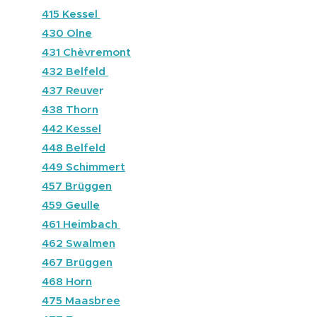
🔵
415 Kessel
🔴
430 Olne
⚫
431 Chèvremont
🔵
432 Belfeld
🔵
437 Reuve
r
🔵
438 Thorn
🔵
442 Kessel
🔵
448 Belfeld
🔴
449 Schimmert
🔵
457 Brüggen
🔴
459 Geulle
⚫
461 Heimbach
🔵
462 Swalmen
🔵
467 Brüggen
🔵
468 Horn
🔵
475 Maasbree