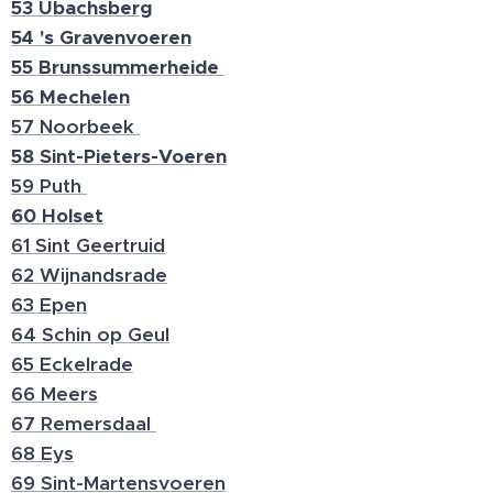
53 Ubachsberg
54 's Gravenvoeren
55 Brunssummerheide
56 Mechelen
57 Noorbeek
58 Sint-Pieters-Voeren
59 Puth
60 Holset
61 Sint Geertruid
62 Wijnandsrade
63 Epen
64 Schin op Geul
65 Eckelrade
66 Meers
67 Remersdaal
68 Eys
69 Sint-Martensvoeren