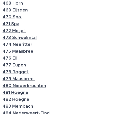
468 Horn
469 Eijsden
470 Spa
471 Spa
472 Meijel
473 Schwalmtal
474 Neeritter
475 Maasbree
476 Ell
477 Eupen
478 Roggel
479 Maasbree
480 Niederkruchten
481 Hoegne
482 Hoegne
483 Membach
484 Nederweert-Eind