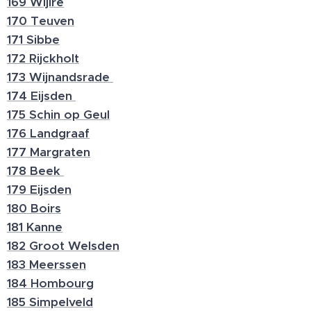
169 Wijlre
170 Teuven
171 Sibbe
172 Rijckholt
173 Wijnandsrade
174 Eijsden
175 Schin op Geul
176 Landgraaf
177 Margraten
178 Beek
179 Eijsden
180 Boirs
181 Kanne
182 Groot Welsden
183 Meerssen
184 Hombourg
185 Simpelveld