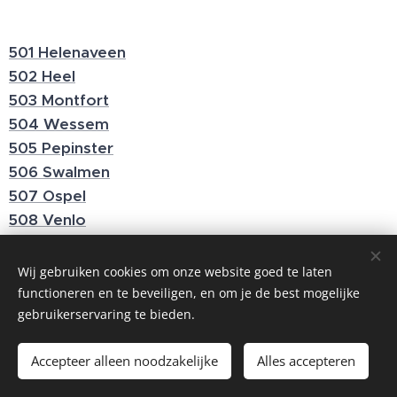
501 Helenaveen
502 Heel
503 Montfort
504 Wessem
505 Pepinster
506 Swalmen
507 Ospel
508 Venlo
509 Verviers
510 Trooz
Wij gebruiken cookies om onze website goed te laten
511 Horst
functioneren en te beveiligen, en om je de best mogelijke
gebruikerservaring te bieden.
512 Weert
513 Weert
Accepteer alleen noodzakelijke
Alles accepteren
514 Wegberg
515 Huppenbroich