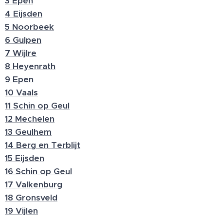
3 Epen
4 Eijsden
5 Noorbeek
6 Gulpen
7 Wijlre
8 Heyenrath
9 Epen
10 Vaals
11 Schin op Geul
12 Mechelen
13 Geulhem
14 Berg en Terblijt
15 Eijsden
16 Schin op Geul
17 Valkenburg
18 Gronsveld
19 Vijlen